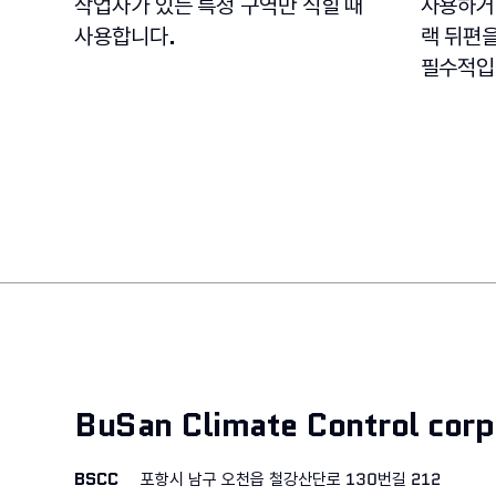
작업자가 있는 특정 구역만 식힐 때
사용하거
사용합니다.
랙 뒤편을
필수적입
BuSan Climate Control corp
BSCC
포항시 남구 오천읍 철강산단로 130번길 212